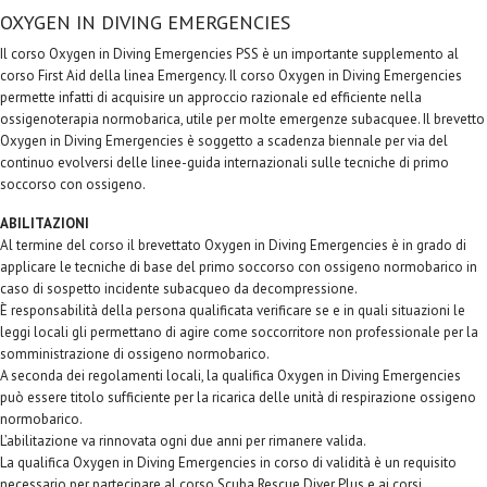
OXYGEN IN DIVING EMERGENCIES
Il corso Oxygen in Diving Emergencies PSS è un importante supplemento al
corso First Aid della linea Emergency. Il corso Oxygen in Diving Emergencies
permette infatti di acquisire un approccio razionale ed efficiente nella
ossigenoterapia normobarica, utile per molte emergenze subacquee. Il brevetto
Oxygen in Diving Emergencies è soggetto a scadenza biennale per via del
continuo evolversi delle linee-guida internazionali sulle tecniche di primo
soccorso con ossigeno.
ABILITAZIONI
Al termine del corso il brevettato Oxygen in Diving Emergencies è in grado di
applicare le tecniche di base del primo soccorso con ossigeno normobarico in
caso di sospetto incidente subacqueo da decompressione.
È responsabilità della persona qualificata verificare se e in quali situazioni le
leggi locali gli permettano di agire come soccorritore non professionale per la
somministrazione di ossigeno normobarico.
A seconda dei regolamenti locali, la qualifica Oxygen in Diving Emergencies
può essere titolo sufficiente per la ricarica delle unità di respirazione ossigeno
normobarico.
L’abilitazione va rinnovata ogni due anni per rimanere valida.
La qualifica Oxygen in Diving Emergencies in corso di validità è un requisito
necessario per partecipare al corso Scuba Rescue Diver Plus e ai corsi