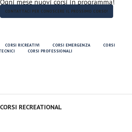
Ogni mese nuovi corsi in programma!
CONTATTACI PER CONOSCERE IL PROSSIMO CORSO!
CORSI RICREATIVI
CORSI EMERGENZA
CORSI
TECNICI
CORSI PROFESSIONALI
CORSI RECREATIONAL