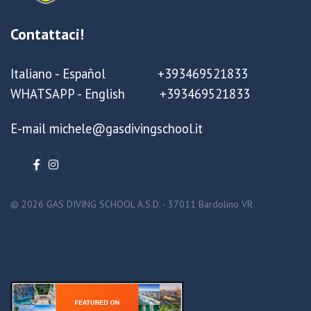
Contattaci!
Italiano - Español +393469521833
WHATSAPP - English +393469521833
E-mail michele@gasdivingschool.it
© 2026 GAS DIVING SCHOOL A.S.D. - 37011 Bardolino VR