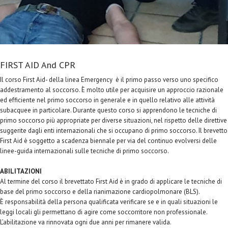
FIRST AID And CPR
Il corso First Aid- della linea Emergency è il primo passo verso uno specifico
addestramento al soccorso. È molto utile per acquisire un approccio razionale
ed efficiente nel primo soccorso in generale e in quello relativo alle attività
subacquee in particolare. Durante questo corso si apprendono le tecniche di
primo soccorso più appropriate per diverse situazioni, nel rispetto delle direttive
suggerite dagli enti internazionali che si occupano di primo soccorso. Il brevetto
First Aid è soggetto a scadenza biennale per via del continuo evolversi delle
linee-guida internazionali sulle tecniche di primo soccorso.
ABILITAZIONI
Al termine del corso il brevettato First Aid è in grado di applicare le tecniche di
base del primo soccorso e della rianimazione cardiopolmonare (BLS).
È responsabilità della persona qualificata verificare se e in quali situazioni le
leggi locali gli permettano di agire come soccorritore non professionale.
L’abilitazione va rinnovata ogni due anni per rimanere valida.