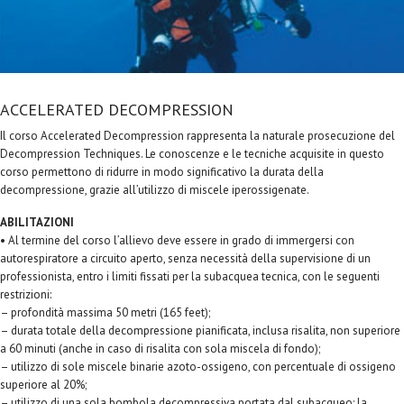
ACCELERATED DECOMPRESSION
Il corso Accelerated Decompression rappresenta la naturale prosecuzione del
Decompression Techniques. Le conoscenze e le tecniche acquisite in questo
corso permettono di ridurre in modo significativo la durata della
decompressione, grazie all’utilizzo di miscele iperossigenate.
ABILITAZIONI
• Al termine del corso l’allievo deve essere in grado di immergersi con
autorespiratore a circuito aperto, senza necessità della supervisione di un
professionista, entro i limiti fissati per la subacquea tecnica, con le seguenti
restrizioni:
– profondità massima 50 metri (165 feet);
– durata totale della decompressione pianificata, inclusa risalita, non superiore
a 60 minuti (anche in caso di risalita con sola miscela di fondo);
– utilizzo di sole miscele binarie azoto-ossigeno, con percentuale di ossigeno
superiore al 20%;
– utilizzo di una sola bombola decompressiva portata dal subacqueo; la