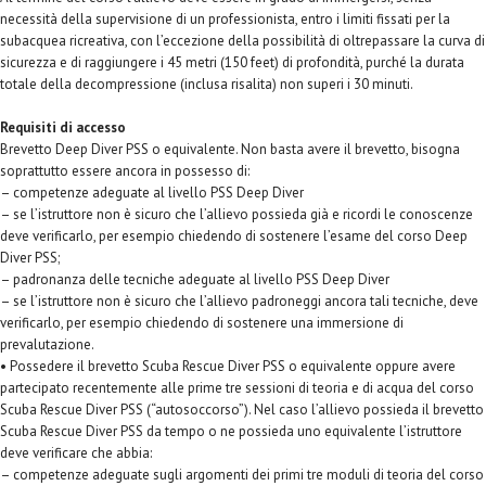
necessità della supervisione di un professionista, entro i limiti fissati per la
subacquea ricreativa, con l’eccezione della possibilità di oltrepassare la curva di
sicurezza e di raggiungere i 45 metri (150 feet) di profondità, purché la durata
totale della decompressione (inclusa risalita) non superi i 30 minuti.
Requisiti di accesso
Brevetto Deep Diver PSS o equivalente. Non basta avere il brevetto, bisogna
soprattutto essere ancora in possesso di:
– competenze adeguate al livello PSS Deep Diver
– se l’istruttore non è sicuro che l’allievo possieda già e ricordi le conoscenze
deve verificarlo, per esempio chiedendo di sostenere l’esame del corso Deep
Diver PSS;
– padronanza delle tecniche adeguate al livello PSS Deep Diver
– se l’istruttore non è sicuro che l’allievo padroneggi ancora tali tecniche, deve
verificarlo, per esempio chiedendo di sostenere una immersione di
prevalutazione.
• Possedere il brevetto Scuba Rescue Diver PSS o equivalente oppure avere
partecipato recentemente alle prime tre sessioni di teoria e di acqua del corso
Scuba Rescue Diver PSS (“autosoccorso”). Nel caso l’allievo possieda il brevetto
Scuba Rescue Diver PSS da tempo o ne possieda uno equivalente l’istruttore
deve verificare che abbia:
– competenze adeguate sugli argomenti dei primi tre moduli di teoria del corso