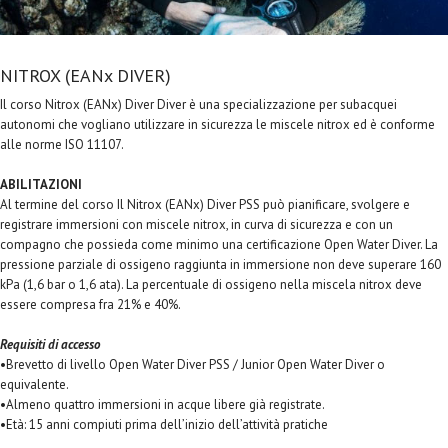
NITROX (EANx DIVER)
Il corso Nitrox (EANx) Diver Diver è una specializzazione per subacquei
autonomi che vogliano utilizzare in sicurezza le miscele nitrox ed è conforme
alle norme ISO 11107.
ABILITAZIONI
Al termine del corso Il Nitrox (EANx) Diver PSS può pianificare, svolgere e
registrare immersioni con miscele nitrox, in curva di sicurezza e con un
compagno che possieda come minimo una certificazione Open Water Diver. La
pressione parziale di ossigeno raggiunta in immersione non deve superare 160
kPa (1,6 bar o 1,6 ata). La percentuale di ossigeno nella miscela nitrox deve
essere compresa fra 21% e 40%.
Requisiti di accesso
•Brevetto di livello Open Water Diver PSS / Junior Open Water Diver o
equivalente.
•Almeno quattro immersioni in acque libere già registrate.
•Età: 15 anni compiuti prima dell’inizio dell’attività pratiche