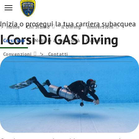
Inizia o prosegui la tua carriera subacquea
Home
Chi Siamo
Il Diving
Immersioni
">
I Corsi Di GAS Diving
Corsi Sub
Notizie & Curiosità
Gallery
">
Convenzioni
Contatti
">