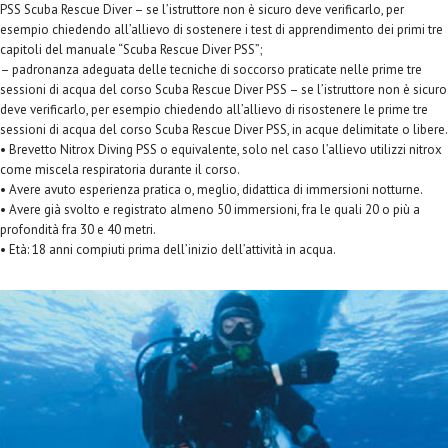
PSS Scuba Rescue Diver – se l’istruttore non è sicuro deve verificarlo, per
esempio chiedendo all’allievo di sostenere i test di apprendimento dei primi tre
capitoli del manuale “Scuba Rescue Diver PSS”;
– padronanza adeguata delle tecniche di soccorso praticate nelle prime tre
sessioni di acqua del corso Scuba Rescue Diver PSS – se l’istruttore non è sicuro
deve verificarlo, per esempio chiedendo all’allievo di risostenere le prime tre
sessioni di acqua del corso Scuba Rescue Diver PSS, in acque delimitate o libere.
• Brevetto Nitrox Diving PSS o equivalente, solo nel caso l’allievo utilizzi nitrox
come miscela respiratoria durante il corso.
• Avere avuto esperienza pratica o, meglio, didattica di immersioni notturne.
• Avere già svolto e registrato almeno 50 immersioni, fra le quali 20 o più a
profondità fra 30 e 40 metri.
• Età: 18 anni compiuti prima dell’inizio dell’attività in acqua.