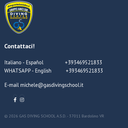
Contattaci!
Italiano - Español +393469521833
WHATSAPP - English +393469521833
E-mail michele@gasdivingschool.it
© 2026 GAS DIVING SCHOOL A.S.D. - 37011 Bardolino VR