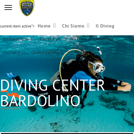
Home
Chi Siamo
Il Diving
current-item active">
Immersioni
Corsi Sub
Notizie & Curiosità
">
Gallery
Convenzioni
Contatti
">
DIVING CENTER
BARDOLINO