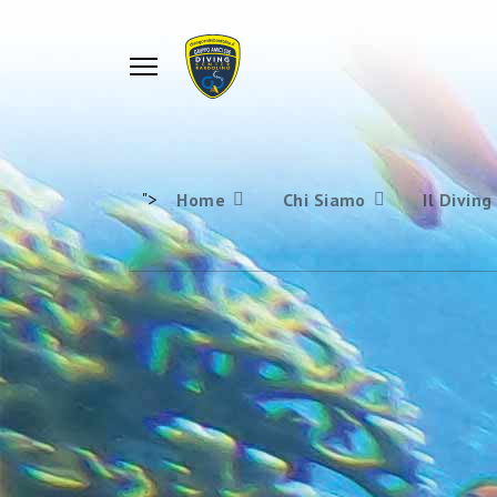
">
Home
Chi Siamo
Il Diving