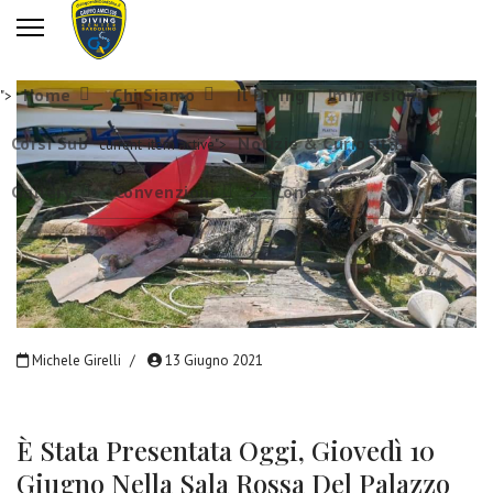
Home
Chi Siamo
Il Diving
Immersioni
">
Corsi Sub
Notizie & Curiosità
current-item active">
Gallery
Convenzioni
Contatti
">
Michele Girelli
13 Giugno 2021
È Stata Presentata Oggi, Giovedì 10
Giugno Nella Sala Rossa Del Palazzo