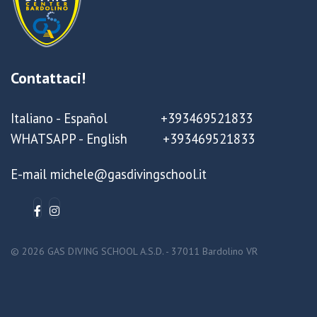
Contattaci!
Italiano - Español +393469521833
WHATSAPP - English +393469521833
E-mail michele@gasdivingschool.it
© 2026 GAS DIVING SCHOOL A.S.D. - 37011 Bardolino VR