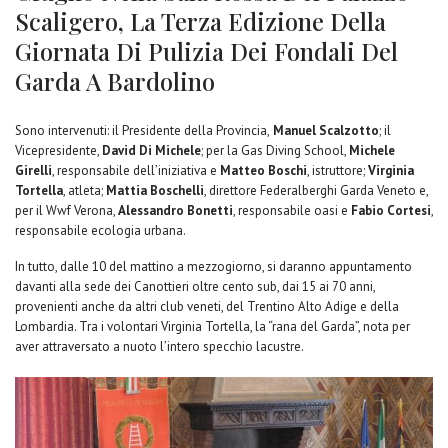
Scaligero, La Terza Edizione Della
Giornata Di Pulizia Dei Fondali Del
Garda A Bardolino
Sono intervenuti: il Presidente della Provincia,
Manuel Scalzotto
; il
Vicepresidente,
David Di Michele
; per la Gas Diving School,
Michele
Girelli
, responsabile dell’iniziativa e
Matteo Boschi
, istruttore;
Virginia
Tortella
, atleta;
Mattia Boschelli
, direttore Federalberghi Garda Veneto e,
per il Wwf Verona,
Alessandro Bonetti
, responsabile oasi e
Fabio Cortesi
,
responsabile ecologia urbana.
In tutto, dalle 10 del mattino a mezzogiorno, si daranno appuntamento
davanti alla sede dei Canottieri oltre cento sub, dai 15 ai 70 anni,
provenienti anche da altri club veneti, del Trentino Alto Adige e della
Lombardia. Tra i volontari Virginia Tortella, la “rana del Garda”, nota per
aver attraversato a nuoto l’intero specchio lacustre.